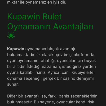
miktar ile oynamanız en iyisidir.
Kupawin Rulet
Oynamanın Avantajları
🌟
Kupawin
oynamanın birçok avantajı
bulunmaktadır. İlk olarak, çevrimiçi platformda
oyun oynamanın rahatlığı, oyuncular için büyük
bir artıdır. İstediğiniz zaman, istediğiniz yerden
oyuna katılabilirsiniz. Ayrıca, canlı krupiyelerle
oynama seçeneği, gerçek bir casino deneyimi
sunar.
Diğer bir avantajı ise, farklı bahis seçeneklerinin
bulunmasıdır. Bu sayede, oyuncular kendi risk