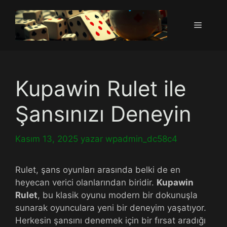
İçeriğe
atla
Menü
Kupawin Rulet ile
Şansınızı Deneyin
Kasım 13, 2025
yazar
wpadmin_dc58c4
Rulet, şans oyunları arasında belki de en
heyecan verici olanlarından biridir.
Kupawin
Rulet
, bu klasik oyunu modern bir dokunuşla
sunarak oyunculara yeni bir deneyim yaşatıyor.
Herkesin şansını denemek için bir fırsat aradığı