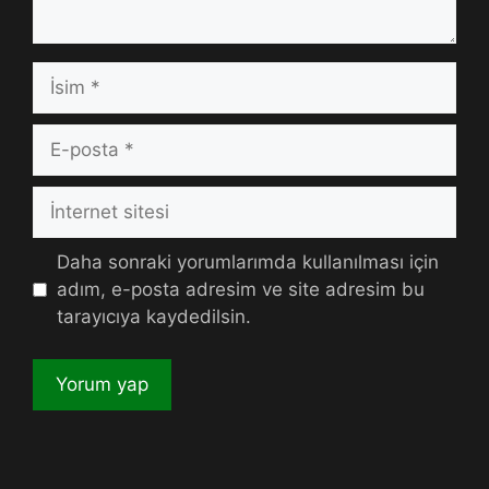
İsim
E-
posta
İnternet
sitesi
Daha sonraki yorumlarımda kullanılması için
adım, e-posta adresim ve site adresim bu
tarayıcıya kaydedilsin.