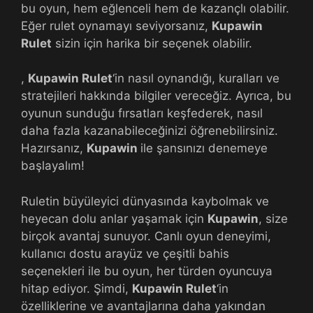
bu oyun, hem eğlenceli hem de kazançlı olabilir.
Eğer rulet oynamayı seviyorsanız,
Kupawin
Rulet
sizin için harika bir seçenek olabilir.
,
Kupawin Rulet
‘in nasıl oynandığı, kuralları ve
stratejileri hakkında bilgiler vereceğiz. Ayrıca, bu
oyunun sunduğu fırsatları keşfederek, nasıl
daha fazla kazanabileceğinizi öğrenebilirsiniz.
Hazırsanız,
Kupawin
ile şansınızı denemeye
başlayalım!
Ruletin büyüleyici dünyasında kaybolmak ve
heyecan dolu anlar yaşamak için
Kupawin
, size
birçok avantaj sunuyor. Canlı oyun deneyimi,
kullanıcı dostu arayüz ve çeşitli bahis
seçenekleri ile bu oyun, her türden oyuncuya
hitap ediyor. Şimdi,
Kupawin Rulet
‘in
özelliklerine ve avantajlarına daha yakından