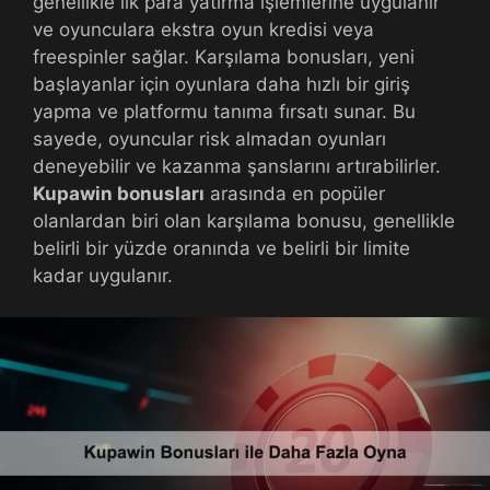
genellikle ilk para yatırma işlemlerine uygulanır
ve oyunculara ekstra oyun kredisi veya
freespinler sağlar. Karşılama bonusları, yeni
başlayanlar için oyunlara daha hızlı bir giriş
yapma ve platformu tanıma fırsatı sunar. Bu
sayede, oyuncular risk almadan oyunları
deneyebilir ve kazanma şanslarını artırabilirler.
Kupawin bonusları
arasında en popüler
olanlardan biri olan karşılama bonusu, genellikle
belirli bir yüzde oranında ve belirli bir limite
kadar uygulanır.