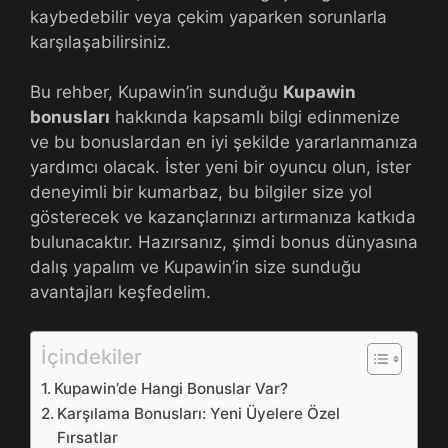
kaybedebilir veya çekim yaparken sorunlarla
karşılaşabilirsiniz.
Bu rehber, Kupawin’in sunduğu
Kupawin
bonusları
hakkında kapsamlı bilgi edinmenize
ve bu bonuslardan en iyi şekilde yararlanmanıza
yardımcı olacak. İster yeni bir oyuncu olun, ister
deneyimli bir kumarbaz, bu bilgiler size yol
gösterecek ve kazançlarınızı artırmanıza katkıda
bulunacaktır. Hazırsanız, şimdi bonus dünyasına
dalış yapalım ve Kupawin’in size sunduğu
avantajları keşfedelim.
İçindekiler
Kupawin’de Hangi Bonuslar Var?
Karşılama Bonusları: Yeni Üyelere Özel
Fırsatlar