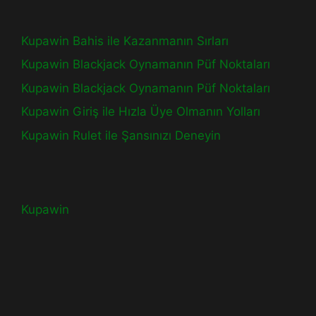
Kupawin Bahis ile Kazanmanın Sırları
Kupawin Blackjack Oynamanın Püf Noktaları
Kupawin Blackjack Oynamanın Püf Noktaları
Kupawin Giriş ile Hızla Üye Olmanın Yolları
Kupawin Rulet ile Şansınızı Deneyin
Kupawin