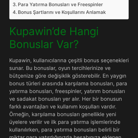
Para Yatırma Bonusları ve Freespinler
Bonus Şartlarını ve Koşullarını Anlamak
Kupawin’de Hangi
Bonuslar Var?
Kupawin, kullanıcılarına çeşitli bonus seçenekleri
sunar. Bu bonuslar, oyun tercihlerinize ve
bütçenize göre değişiklik gösterebilir. En yaygın
bonus türleri arasında karşılama bonusları, para
yatırma bonusları, freespinler, yatırım bonusları
ve sadakat bonusları yer alır. Her bir bonusun
farklı avantajları ve kullanım koşulları vardır.
Örneğin, karşılama bonusları genellikle yeni
üyelere verilir ve ilk para yatırma işlemlerinde
kullanılırken, para yatırma bonusları belirli bir
miktar para yatırdığınızda hesabınıza eklenen