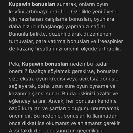
Kupawin bonusları
sunarak, onların oyun
keyfini artırmayı hedefler. Özellikle yeni üyeler
için hazırlanan karşılama bonusları, oyunlara
daha hızlı bir başlangıç yapmanızı sağlar.
Bununla birlikte, düzenli olarak düzenlenen
turnuvalar, para yatırma bonusları ve freespinler
de kazanç fırsatlarınızı önemli ölçüde artırabilir.
Peki,
Kupawin bonusları
neden bu kadar
önemli? Basitçe söylemek gerekirse, bonuslar
size ekstra oyun kredisi veya ücretsiz dönüşler
sağlayarak, daha uzun süre oyun oynama ve
kazanma şansı sunar. Bu da riskinizi azaltır ve
eğlenceyi artırır. Ancak, her bonusun kendine
özgü kuralları ve şartları olduğunu unutmamak
önemlidir. Bu nedenle, bonusları kullanmadan
önce dikkatlice okumanız ve anlamanız gerekir.
Aksi takdirde, bonusunuzun geçerliliğini