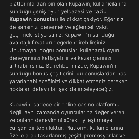
platformlardan biri olan Kupawin, kullanıcılarına
sunduğu geniş oyun yelpazesi ve cazip
Kupawin bonusları
ile dikkat çekiyor. Eğer siz
de şansınızı denemek ve eğlenceli vakit
geçirmek istiyorsanız, Kupawin’in sunduğu
avantajlı fırsatları değerlendirebilirsiniz.
Unutmayın, doğru bonusları kullanarak oyun
deneyiminizi katlayabilir ve kazançlarınızı
artırabilirsiniz. Bu rehberimizde, Kupawin’in
sunduğu bonus çeşitlerini, bu bonuslardan nasıl
yararlanabileceğinizi ve dikkat etmeniz gereken
noktaları detaylı bir şekilde inceleyeceğiz.
Kupawin, sadece bir online casino platformu
değil, aynı zamanda oyuncularına değer veren
ve onların deneyimini sürekli iyileştirmeye
çalışan bir topluluktur. Platform, kullanıcılarına
özel olarak tasarlanmış çeşitli promosyonlar ve