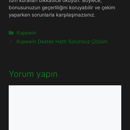
tüm kuralları dikkatlice okuyun. Böylece,
bonusunuzun geçerliliğini koruyabilir ve çekim
yaparken sorunlarla karşılaşmazsınız.
Kategoriler
Kupawin
Kupawin Destek Hattı Sorunsuz Çözüm
Yorum yapın
Yorum